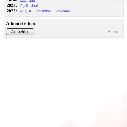
2023:
|
April
Juni
2022:
|
|
August
September
November
Administration
Atom
Anmelden