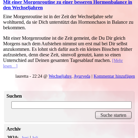
Mit einer Morgenroutine zu einer besseren Hormonbalance in
den Wechseljahren
Eine Morgenroutine ist in der Zeit der Wechseljahre sehr
wohltuend, da sie Dich unterstützt das Hormonchaos in Balance zu
bekommen.
Mit einer Morgenroutine ist die Zeit gemeint, die Du Dir gleich
Morgens nach dem Aufstehen nimmst um erst mal bei Dir selbst
anzukommen. Es lohnt sich dafür auch ein kleines Bisschen früher
aufzustehen, denn diese Zeit, sinnvoll genutzt, kann so einen
Unterschied auf Deinen gesamten Tagesablauf machen.
[Mehr
lesen…]
lauretta - 22:24 @
Wechseljahre
,
Ayurveda
|
Kommentar hinzufügen
Suchen
Archiv
2024:
|
Juni
Juli