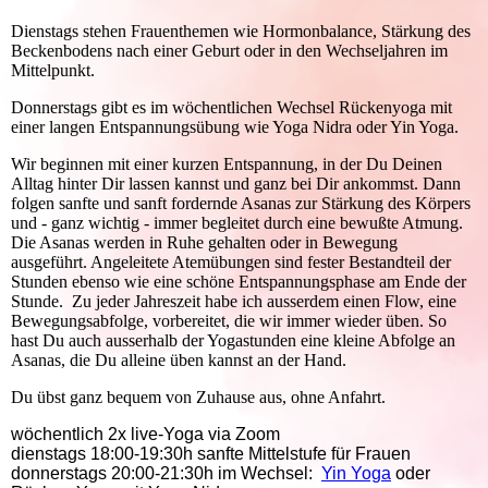
Dienstags stehen Frauenthemen wie Hormonbalance, Stärkung des
Beckenbodens nach einer Geburt oder in den Wechseljahren im
Mittelpunkt.
Donnerstags gibt es im wöchentlichen Wechsel Rückenyoga mit
einer langen Entspannungsübung wie Yoga Nidra oder Yin Yoga.
Wir beginnen mit einer kurzen Entspannung, in der Du Deinen
Alltag hinter Dir lassen kannst und ganz bei Dir ankommst. Dann
folgen sanfte und sanft fordernde Asanas zur Stärkung des Körpers
und - ganz wichtig - immer begleitet durch eine bewußte Atmung.
Die Asanas werden in Ruhe gehalten oder in Bewegung
ausgeführt. Angeleitete Atemübungen sind fester Bestandteil der
Stunden ebenso wie eine schöne Entspannungsphase am Ende der
Stunde. Zu jeder Jahreszeit habe ich ausserdem einen Flow, eine
Bewegungsabfolge, vorbereitet, die wir immer wieder üben. So
hast Du auch ausserhalb der Yogastunden eine kleine Abfolge an
Asanas, die Du alleine üben kannst an der Hand.
Du übst ganz bequem von Zuhause aus, ohne Anfahrt.
wöchentlich 2x live-Yoga via Zoom
dienstags 18:00-19:30h sanfte Mittelstufe für Frauen
donnerstags 20:00-21:30h im Wechsel:
Yin Yoga
oder